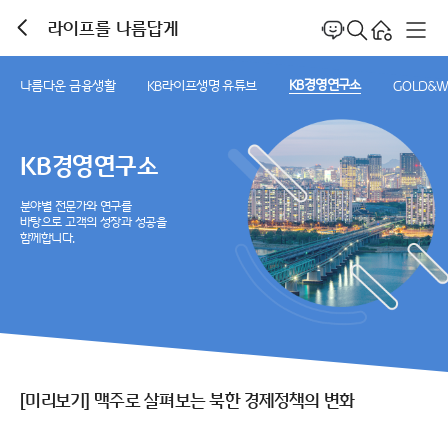
본문 바로가기
홈으로
전체메
라이프를 나름답게
검색 레이어 열
챗봇 열기
이전 페이지
이동
KB경영연구소
나름다운 금융생활
KB라이프생명 유튜브
GOLD&W
KB경영연구소
분야별 전문가와 연구를
바탕으로 고객의 성장과 성공을
함께합니다.
[미리보기] 맥주로 살펴보는 북한 경제정책의 변화