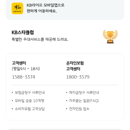
KB라이프 모바일앱으로
공지 날짜
교통경찰업무관리시스템 점검에 따른 일부...
2026-08-07
편하게 이용하세요.
공지 날짜
시스템 작업에 따른 NH농협카드 본인인...
2026-08-04
KB스타클럽
공지 날짜
한국신용정보원 시스템 작업에 따른 서비...
2026-08-07
특별한 우대서비스를 제공해 드려요.
공지 날짜
교통경찰업무관리시스템 점검에 따른 일부...
2026-08-07
공지 날짜
시스템 작업에 따른 NH농협카드 본인인...
2026-08-04
고객센터 안내
고객센터
온라인보험
(평일9시 ~ 18시)
고객센터
1588-3374
1800-3579
안내사항 링크
보험금청구 서류안내
제지급청구 서류안내
모바일 금융 10계명
자주묻는 질문(FAQ)
소비자포털 고객상담
전자민원 접수