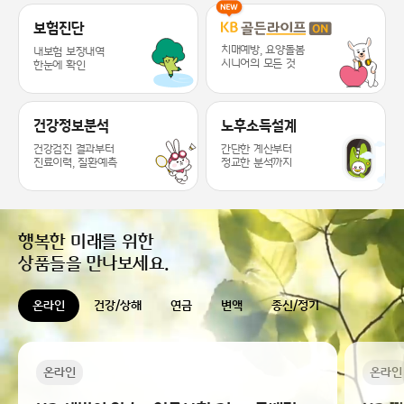
KB라이프 케어 서비스 추천드릴게요 ~
보험진단
치매예방, 요양돌봄
내보험 보장내역
시니어의 모든 것
한눈에 확인
건강정보분석
노후소득설계
건강검진 결과부터
간단한 계산부터
진료이력, 질환예측
정교한 분석까지
행복한 미래를 위한
상품들을 만나보세요.
온라인
건강/상해
연금
변액
종신/정기
온라인
온라인