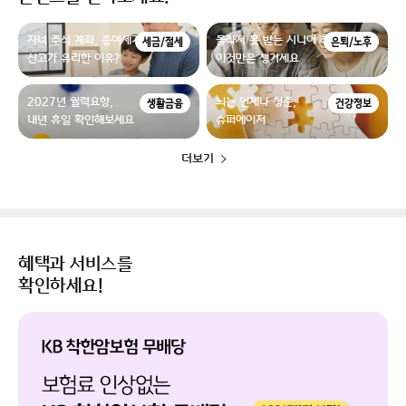
자녀 주식 계좌, 증여세가 없더라도
몰라서 못 받는 시니어 혜택,
세금/절세
은퇴/노후
신고가 유리한 이유?
이것만은 챙기세요
2027년 월력요항,
뇌는 언제나 청춘,
생활금융
건강정보
내년 휴일 확인해보세요
슈퍼에이저
더보기
혜택과 서비스를
확인하세요!