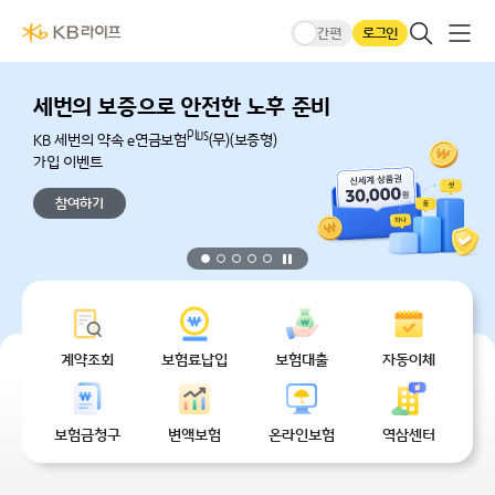
본문 바로가기
KB라이프생명메인
큰글씨모드
전체메
검색 레이어
로그인
간편
세번의 보증으로 안전한 노후 준비
Plus
KB 세번의 약속 e연금보험
(무)(보증형)
가입 이벤트
참여하기
정지
무엇을 도와드릴까요?
계약조회
보험료납입
보험대출
자동이체
보험금청구
변액보험
온라인보험
역삼센터