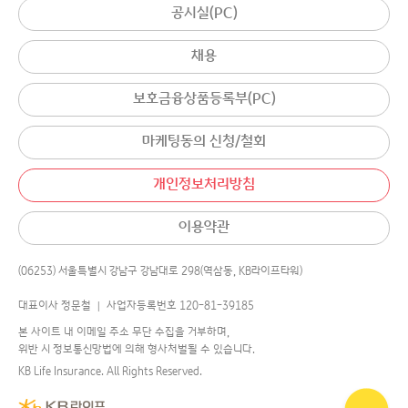
공시실(PC)
채용
보호금융상품등록부(PC)
마케팅동의 신청/철회
개인정보처리방침
이용약관
(06253) 서울특별시 강남구 강남대로 298(역삼동, KB라이프타워)
대표이사 정문철 │ 사업자등록번호 120-81-39185
본 사이트 내 이메일 주소 무단 수집을 거부하며,
위반 시 정보통신망법에 의해 형사처벌될 수 있습니다.
KB Life Insurance. All Rights Reserved.
어디로 연결해 드릴까요?
챗봇
에게 물어보세요.
국민의 평생행복파트너 KB라이프생명