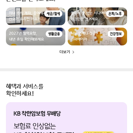
자녀 주식 계좌, 증여세가 없더라도
몰라서 못 받는 시니어 혜택,
세금/절세
은퇴/노후
신고가 유리한 이유?
이것만은 챙기세요
2027년 월력요항,
뇌는 언제나 청춘,
생활금융
건강정보
내년 휴일 확인해보세요
슈퍼에이저
더보기
혜택과 서비스를
확인하세요!