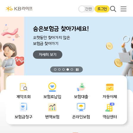
본문 바로가기
KB라이프생명메인
큰글씨모드
전체메
검색 레이어
로그인
간편
숨은보험금 찾아가세요!
오랫동안 찾아가지 않은
보험금 찾아가기
자세히 보기
정지
무엇을 도와드릴까요?
계약조회
보험료납입
보험대출
자동이체
보험금청구
변액보험
온라인보험
역삼센터