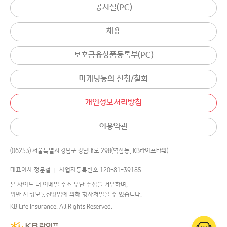
공시실(PC)
채용
보호금융상품등록부(PC)
마케팅동의 신청/철회
개인정보처리방침
이용약관
(06253) 서울특별시 강남구 강남대로 298(역삼동, KB라이프타워)
대표이사 정문철 │ 사업자등록번호 120-81-39185
본 사이트 내 이메일 주소 무단 수집을 거부하며,
위반 시 정보통신망법에 의해 형사처벌될 수 있습니다.
KB Life Insurance. All Rights Reserved.
어디로 연결해 드릴까요?
챗봇
에게 물어보세요.
국민의 평생행복파트너 KB라이프생명