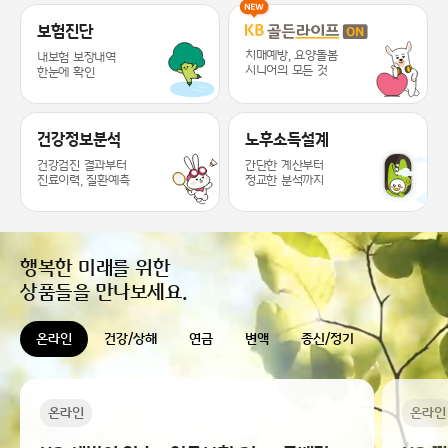
KB라이프 케어 서비스 추천드릴게요 ~
보험진단
치매예방, 요양돌봄
내보험 보장내역
시니어의 모든 것
한눈에 확인
건강정보분석
노후소득설계
건강검진 결과부터
간단한 계산부터
진료이력, 질환예측
정교한 분석까지
행복한 미래를 위한
상품들을 만나보세요.
온라인
건강/상해
연금
변액
종신/정기
온라인
온라인