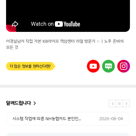
이경실님이 직접 가본 KB라이프 역삼센터 리얼 방문기 ✨｜노후 준비의
모든 것
유튜브
네이버
인스타그램
더 많은 정보를 원하신다면?
공지 날짜
시스템 작업에 따른 NH농협카드 본인인...
2026-08-04
공지 날짜
시스템 업그레이드 작업에 따른 서비스 ...
2026-08-04
알려드립니다
정지
공지 날짜
이전
다음
체외충격파 치료 심사기준 변경 소비자 ...
2026-07-15
공지 날짜
시스템 작업에 따른 NH농협카드 본인인...
2026-08-04
공지 날짜
시스템 업그레이드 작업에 따른 서비스 ...
2026-08-04