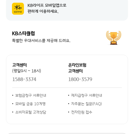
KB라이프 모바일앱으로
공지 날짜
체외충격파 치료 심사기준 변경 소비자 ...
2026-07-15
편하게 이용하세요.
공지 날짜
시스템 작업에 따른 NH농협카드 본인인...
2026-08-04
KB스타클럽
공지 날짜
시스템 업그레이드 작업에 따른 서비스 ...
2026-08-04
특별한 우대서비스를 제공해 드려요.
공지 날짜
체외충격파 치료 심사기준 변경 소비자 ...
2026-07-15
공지 날짜
시스템 작업에 따른 NH농협카드 본인인...
2026-08-04
고객센터 안내
고객센터
온라인보험
공지 날짜
시스템 업그레이드 작업에 따른 서비스 ...
(평일9시 ~ 18시)
고객센터
2026-08-04
1588-3374
1800-3579
공지 날짜
체외충격파 치료 심사기준 변경 소비자 ...
2026-07-15
안내사항 링크
보험금청구 서류안내
제지급청구 서류안내
모바일 금융 10계명
자주묻는 질문(FAQ)
소비자포털 고객상담
전자민원 접수