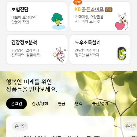
KB라이프 케어 서비스 추천드릴게요 ~
보험진단
치매예방, 요양돌봄
내보험 보장내역
시니어의 모든 것
한눈에 확인
건강정보분석
노후소득설계
건강검진 결과부터
간단한 계산부터
진료이력, 질환예측
정교한 분석까지
행복한 미래를 위한
상품들을 만나보세요.
온라인
건강/상해
연금
변액
종신/정기
온라인
온라인