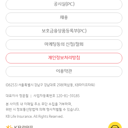
공시실(PC)
채용
보호금융상품등록부(PC)
마케팅동의 신청/철회
개인정보처리방침
이용약관
(06253) 서울특별시 강남구 강남대로 298(역삼동, KB라이프타워)
대표이사 정문철 │ 사업자등록번호 120-81-39185
본 사이트 내 이메일 주소 무단 수집을 거부하며,
위반 시 정보통신망법에 의해 형사처벌될 수 있습니다.
KB Life Insurance. All Rights Reserved.
어디로 연결해 드릴까요?
챗봇
에게 물어보세요.
국민의 평생행복파트너 KB라이프생명