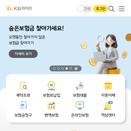
본문 바로가기
KB라이프생명메인
큰글씨모드
전체메
검색 레이어
로그인
간편
숨은보험금 찾아가세요!
오랫동안 찾아가지 않은
보험금 찾아가기
자세히 보기
정지
무엇을 도와드릴까요?
계약조회
보험료납입
보험대출
자동이체
보험금청구
변액보험
온라인보험
역삼센터