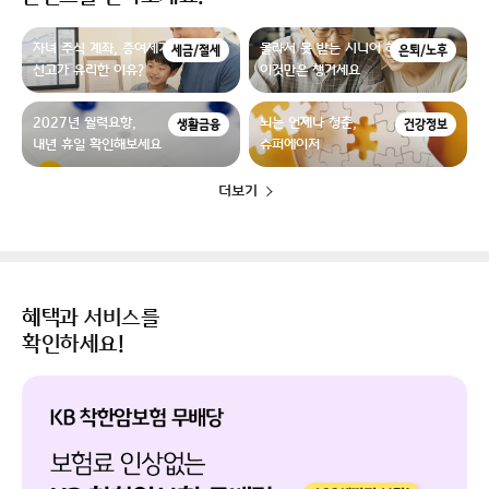
자녀 주식 계좌, 증여세가 없더라도
몰라서 못 받는 시니어 혜택,
세금/절세
은퇴/노후
신고가 유리한 이유?
이것만은 챙기세요
2027년 월력요항,
뇌는 언제나 청춘,
생활금융
건강정보
내년 휴일 확인해보세요
슈퍼에이저
더보기
혜택과 서비스를
확인하세요!