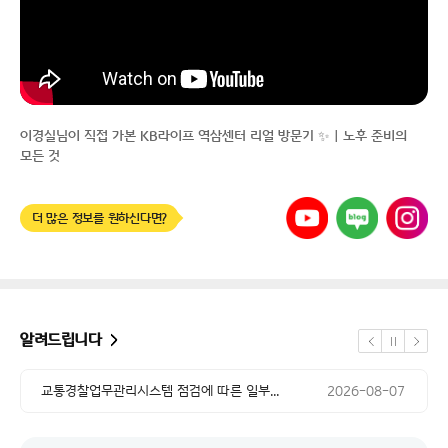
이경실님이 직접 가본 KB라이프 역삼센터 리얼 방문기 ✨｜노후 준비의
모든 것
유튜브
네이버
인스타그램
더 많은 정보를 원하신다면?
공지 날짜
교통경찰업무관리시스템 점검에 따른 일부...
2026-08-07
공지 날짜
시스템 작업에 따른 NH농협카드 본인인...
2026-08-04
알려드립니다
정지
공지 날짜
이전
다음
시스템 업그레이드 작업에 따른 서비스 ...
2026-08-04
공지 날짜
교통경찰업무관리시스템 점검에 따른 일부...
2026-08-07
공지 날짜
시스템 작업에 따른 NH농협카드 본인인...
2026-08-04