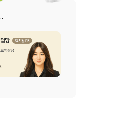
.
석담당
디지털 PB
 보험상담
B