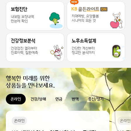
KB라이프 케어 서비스 추천드릴게요 ~
보험진단
치매예방, 요양돌봄
내보험 보장내역
시니어의 모든 것
한눈에 확인
건강정보분석
노후소득설계
건강검진 결과부터
간단한 계산부터
진료이력, 질환예측
정교한 분석까지
행복한 미래를 위한
상품들을 만나보세요.
온라인
건강/상해
연금
변액
종신/정기
온라인
온라인