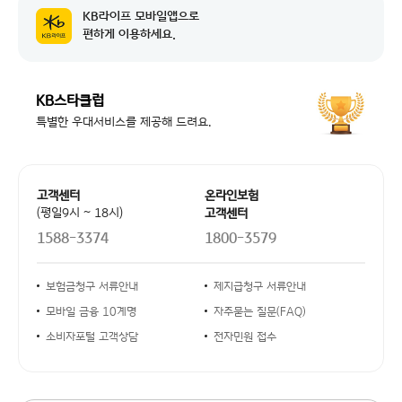
KB라이프 모바일앱으로
공지 날짜
체외충격파 치료 심사기준 변경 소비자 ...
2026-07-15
편하게 이용하세요.
공지 날짜
시스템 작업에 따른 NH농협카드 본인인...
2026-08-04
KB스타클럽
공지 날짜
시스템 업그레이드 작업에 따른 서비스 ...
2026-08-04
특별한 우대서비스를 제공해 드려요.
공지 날짜
체외충격파 치료 심사기준 변경 소비자 ...
2026-07-15
공지 날짜
시스템 작업에 따른 NH농협카드 본인인...
2026-08-04
고객센터 안내
고객센터
온라인보험
공지 날짜
시스템 업그레이드 작업에 따른 서비스 ...
(평일9시 ~ 18시)
고객센터
2026-08-04
1588-3374
1800-3579
공지 날짜
체외충격파 치료 심사기준 변경 소비자 ...
2026-07-15
안내사항 링크
보험금청구 서류안내
제지급청구 서류안내
모바일 금융 10계명
자주묻는 질문(FAQ)
소비자포털 고객상담
전자민원 접수