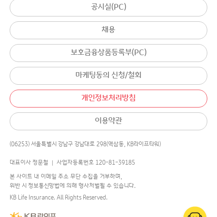
공시실(PC)
채용
보호금융상품등록부(PC)
마케팅동의 신청/철회
개인정보처리방침
이용약관
(06253) 서울특별시 강남구 강남대로 298(역삼동, KB라이프타워)
대표이사 정문철 │ 사업자등록번호 120-81-39185
본 사이트 내 이메일 주소 무단 수집을 거부하며,
위반 시 정보통신망법에 의해 형사처벌될 수 있습니다.
KB Life Insurance. All Rights Reserved.
어디로 연결해 드릴까요?
챗봇
에게 물어보세요.
국민의 평생행복파트너 KB라이프생명