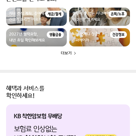
자녀 주식 계좌, 증여세가 없더라도
몰라서 못 받는 시니어 혜택,
세금/절세
은퇴/노후
신고가 유리한 이유?
이것만은 챙기세요
2027년 월력요항,
뇌는 언제나 청춘,
생활금융
건강정보
내년 휴일 확인해보세요
슈퍼에이저
더보기
혜택과 서비스를
확인하세요!