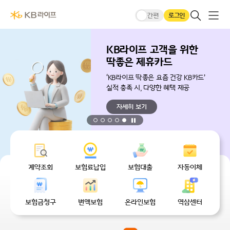
본문 바로가기
KB라이프생명메인
큰글씨모드
전체메
검색 레이어
로그인
간편
KB라이프 고객을 위한
딱좋은 제휴카드
‘KB라이프 딱좋은 요즘 건강 KB카드’
실적 충족 시, 다양한 혜택 제공
자세히 보기
정지
무엇을 도와드릴까요?
계약조회
보험료납입
보험대출
자동이체
보험금청구
변액보험
온라인보험
역삼센터