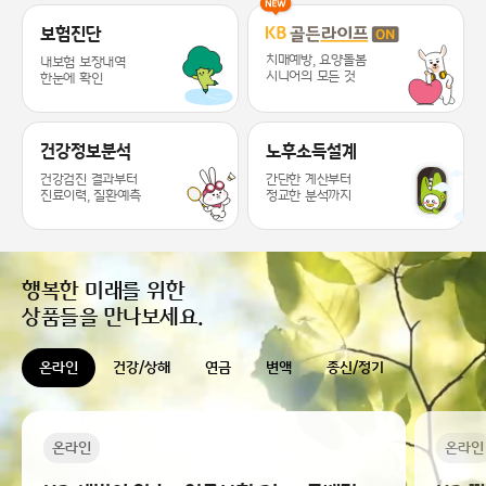
KB라이프 케어 서비스 추천드릴게요 ~
보험진단
치매예방, 요양돌봄
내보험 보장내역
시니어의 모든 것
한눈에 확인
건강정보분석
노후소득설계
건강검진 결과부터
간단한 계산부터
진료이력, 질환예측
정교한 분석까지
행복한 미래를 위한
상품들을 만나보세요.
온라인
건강/상해
연금
변액
종신/정기
온라인
온라인