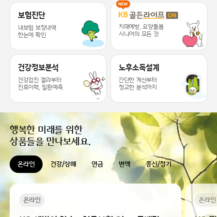
KB라이프 케어 서비스 추천드릴게요 ~
보험진단
치매예방, 요양돌봄
내보험 보장내역
시니어의 모든 것
한눈에 확인
건강정보분석
노후소득설계
건강검진 결과부터
간단한 계산부터
진료이력, 질환예측
정교한 분석까지
행복한 미래를 위한
상품들을 만나보세요.
온라인
건강/상해
연금
변액
종신/정기
온라인
온라인