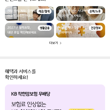
자녀 주식 계좌, 증여세가 없더라도
몰라서 못 받는 시니어 혜택,
세금/절세
은퇴/노후
신고가 유리한 이유?
이것만은 챙기세요
2027년 월력요항,
뇌는 언제나 청춘,
생활금융
건강정보
내년 휴일 확인해보세요
슈퍼에이저
더보기
혜택과 서비스를
확인하세요!