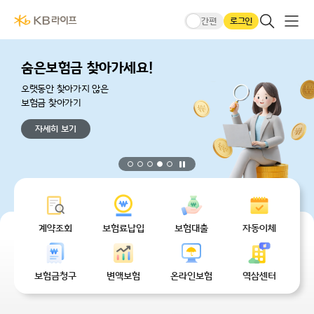
본문 바로가기
KB라이프생명메인
큰글씨모드
전체메
검색 레이어
로그인
간편
숨은보험금 찾아가세요!
오랫동안 찾아가지 않은
보험금 찾아가기
자세히 보기
정지
무엇을 도와드릴까요?
계약조회
보험료납입
보험대출
자동이체
보험금청구
변액보험
온라인보험
역삼센터