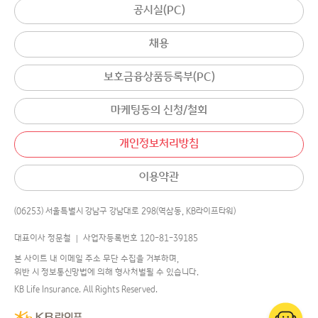
공시실(PC)
채용
보호금융상품등록부(PC)
마케팅동의 신청/철회
개인정보처리방침
이용약관
(06253) 서울특별시 강남구 강남대로 298(역삼동, KB라이프타워)
대표이사 정문철 │ 사업자등록번호 120-81-39185
본 사이트 내 이메일 주소 무단 수집을 거부하며,
위반 시 정보통신망법에 의해 형사처벌될 수 있습니다.
KB Life Insurance. All Rights Reserved.
어디로 연결해 드릴까요?
챗봇
에게 물어보세요.
국민의 평생행복파트너 KB라이프생명