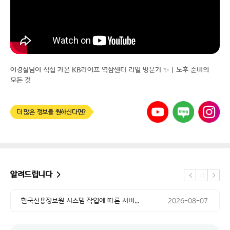
이경실님이 직접 가본 KB라이프 역삼센터 리얼 방문기 ✨｜노후 준비의
모든 것
유튜브
네이버
인스타그램
더 많은 정보를 원하신다면?
공지 날짜
한국신용정보원 시스템 작업에 따른 서비...
2026-08-07
공지 날짜
교통경찰업무관리시스템 점검에 따른 일부...
2026-08-07
알려드립니다
정지
공지 날짜
이전
다음
시스템 작업에 따른 NH농협카드 본인인...
2026-08-04
공지 날짜
한국신용정보원 시스템 작업에 따른 서비...
2026-08-07
공지 날짜
교통경찰업무관리시스템 점검에 따른 일부...
2026-08-07