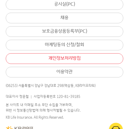
공시실(PC)
채용
보호금융상품등록부(PC)
마케팅동의 신청/철회
개인정보처리방침
이용약관
(06253) 서울특별시 강남구 강남대로 298(역삼동, KB라이프타워)
대표이사 정문철 │ 사업자등록번호 120-81-39185
본 사이트 내 이메일 주소 무단 수집을 거부하며,
위반 시 정보통신망법에 의해 형사처벌될 수 있습니다.
KB Life Insurance. All Rights Reserved.
어디로 연결해 드릴까요?
챗봇
에게 물어보세요.
국민의 평생행복파트너 KB라이프생명