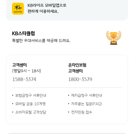
KB라이프 모바일앱으로
공지 날짜
한국신용정보원 시스템 작업에 따른 서비...
2026-08-07
편하게 이용하세요.
공지 날짜
교통경찰업무관리시스템 점검에 따른 일부...
2026-08-07
KB스타클럽
공지 날짜
시스템 작업에 따른 NH농협카드 본인인...
2026-08-04
특별한 우대서비스를 제공해 드려요.
공지 날짜
한국신용정보원 시스템 작업에 따른 서비...
2026-08-07
공지 날짜
교통경찰업무관리시스템 점검에 따른 일부...
2026-08-07
고객센터 안내
고객센터
온라인보험
공지 날짜
시스템 작업에 따른 NH농협카드 본인인...
(평일9시 ~ 18시)
고객센터
2026-08-04
1588-3374
1800-3579
안내사항 링크
보험금청구 서류안내
제지급청구 서류안내
모바일 금융 10계명
자주묻는 질문(FAQ)
소비자포털 고객상담
전자민원 접수