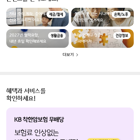
자녀 주식 계좌, 증여세가 없더라도
몰라서 못 받는 시니어 혜택,
세금/절세
은퇴/노후
신고가 유리한 이유?
이것만은 챙기세요
2027년 월력요항,
뇌는 언제나 청춘,
생활금융
건강정보
내년 휴일 확인해보세요
슈퍼에이저
더보기
혜택과 서비스를
확인하세요!