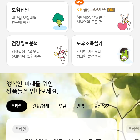
KB라이프 케어 서비스 추천드릴게요 ~
보험진단
치매예방, 요양돌봄
내보험 보장내역
시니어의 모든 것
한눈에 확인
건강정보분석
노후소득설계
건강검진 결과부터
간단한 계산부터
진료이력, 질환예측
정교한 분석까지
행복한 미래를 위한
상품들을 만나보세요.
온라인
건강/상해
연금
변액
종신/정기
온라인
온라인