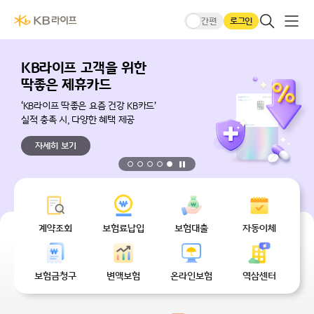
본문 바로가기
KB라이프생명메인
큰글씨모드
전체메
검색 레이어
로그인
간편
KB라이프 고객을 위한
딱좋은 제휴카드
‘KB라이프 딱좋은 요즘 건강 KB카드’
실적 충족 시, 다양한 혜택 제공
자세히 보기
정지
무엇을 도와드릴까요?
계약조회
보험료납입
보험대출
자동이체
보험금청구
변액보험
온라인보험
역삼센터