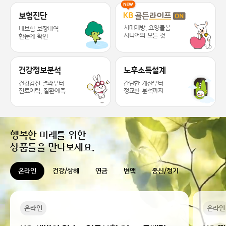
KB라이프 케어 서비스 추천드릴게요 ~
보험진단
치매예방, 요양돌봄
내보험 보장내역
시니어의 모든 것
한눈에 확인
건강정보분석
노후소득설계
건강검진 결과부터
간단한 계산부터
진료이력, 질환예측
정교한 분석까지
행복한 미래를 위한
상품들을 만나보세요.
온라인
건강/상해
연금
변액
종신/정기
온라인
온라인