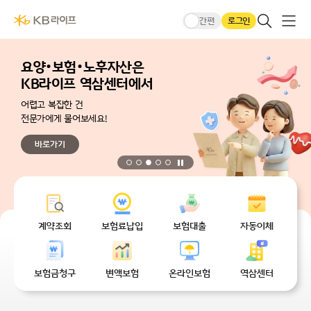
본문 바로가기
KB라이프생명메인
큰글씨모드
전체메
검색 레이어
로그인
간편
요양·보험·노후자산은
KB라이프 역삼센터에서
어렵고 복잡한 건
전문가에게 물어보세요!
바로가기
정지
무엇을 도와드릴까요?
계약조회
보험료납입
보험대출
자동이체
보험금청구
변액보험
온라인보험
역삼센터