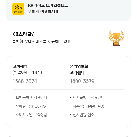
KB라이프 모바일앱으로
공지 날짜
교통경찰업무관리시스템 점검에 따른 일부...
2026-08-07
편하게 이용하세요.
공지 날짜
시스템 작업에 따른 NH농협카드 본인인...
2026-08-04
KB스타클럽
공지 날짜
시스템 업그레이드 작업에 따른 서비스 ...
2026-08-04
특별한 우대서비스를 제공해 드려요.
고객센터 안내
고객센터
온라인보험
(평일9시 ~ 18시)
고객센터
1588-3374
1800-3579
안내사항 링크
보험금청구 서류안내
제지급청구 서류안내
모바일 금융 10계명
자주묻는 질문(FAQ)
소비자포털 고객상담
전자민원 접수