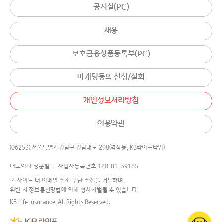
공시실(PC)
채용
보호금융상품등록부(PC)
마케팅동의 신청/철회
개인정보처리방침
이용약관
(06253) 서울특별시 강남구 강남대로 298(역삼동, KB라이프타워)
대표이사 정문철 │ 사업자등록번호 120-81-39185
본 사이트 내 이메일 주소 무단 수집을 거부하며,
위반 시 정보통신망법에 의해 형사처벌될 수 있습니다.
KB Life Insurance. All Rights Reserved.
어디로 연결해 드릴까요?
챗봇
에게 물어보세요.
국민의 평생행복파트너 KB라이프생명