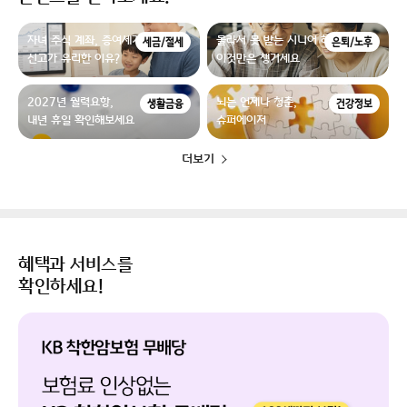
자녀 주식 계좌, 증여세가 없더라도
몰라서 못 받는 시니어 혜택,
세금/절세
은퇴/노후
신고가 유리한 이유?
이것만은 챙기세요
2027년 월력요항,
뇌는 언제나 청춘,
생활금융
건강정보
내년 휴일 확인해보세요
슈퍼에이저
더보기
혜택과 서비스를
확인하세요!